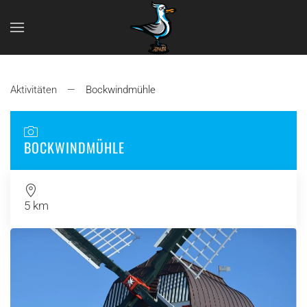
Zum Hauptinhalt springen
Aktivitäten
Bockwindmühle
BOCKWINDMÜHLE
5 km